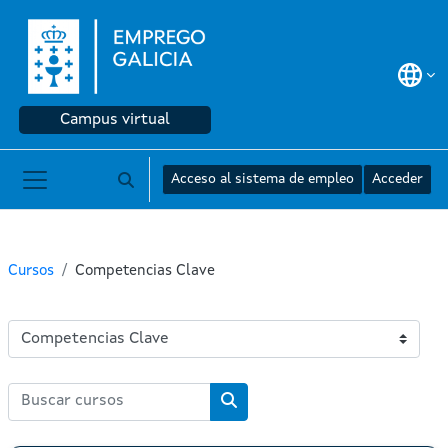
Salta al contenido principal
Campus virtual
Acceso al sistema de empleo
Acceder
Selector de búsqueda de entrada
Panel lateral
Cursos
Competencias Clave
Categorías
Buscar cursos
Buscar cursos